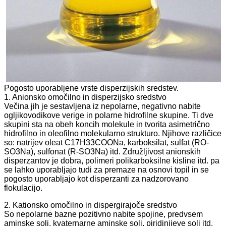
Pogosto uporabljene vrste disperzijskih sredstev.
1. Anionsko omočilno in disperzijsko sredstvo
Večina jih je sestavljena iz nepolarne, negativno nabite
ogljikovodikove verige in polarne hidrofilne skupine. Ti dve
skupini sta na obeh koncih molekule in tvorita asimetrično
hidrofilno in oleofilno molekularno strukturo. Njihove različice
so: natrijev oleat C17H33COONa, karboksilat, sulfat (RO-
SO3Na), sulfonat (R-SO3Na) itd. Združljivost anionskih
disperzantov je dobra, polimeri polikarboksilne kisline itd. pa
se lahko uporabljajo tudi za premaze na osnovi topil in se
pogosto uporabljajo kot disperzanti za nadzorovano
flokulacijo.
2. Kationsko omočilno in dispergirajoče sredstvo
So nepolarne bazne pozitivno nabite spojine, predvsem
aminske soli, kvaternarne aminske soli, piridinijeve soli itd.