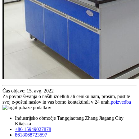
Čas objave: 15. avg. 2022
Za povpraševanja o naših izdelkih ali ceniku nam, prosim, pustite
svoj e-poštni naslov in vas bomo kontaktirali v 24 urah.
poizvedba
Industrijsko območje Tangqiaotang Zhang Jiagang City
Kitajska
+86 15949027878
8618068723597