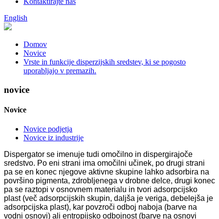
Kontaktirajte nas
English
Domov
Novice
Vrste in funkcije disperzijskih sredstev, ki se pogosto
uporabljajo v premazih.
novice
Novice
Novice podjetja
Novice iz industrije
Dispergator se imenuje tudi omočilno in dispergirajoče
sredstvo. Po eni strani ima omočilni učinek, po drugi strani
pa se en konec njegove aktivne skupine lahko adsorbira na
površino pigmenta, zdrobljenega v drobne delce, drugi konec
pa se raztopi v osnovnem materialu in tvori adsorpcijsko
plast (več adsorpcijskih skupin, daljša je veriga, debelejša je
adsorpcijska plast), kar povzroči odboj naboja (barve na
vodni osnovi) ali entropijsko odbojnost (barve na osnovi