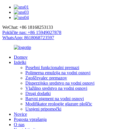
WeChat: +86 18168253133
Pokličite nas: +86 15949027878
WhatsApp: 8618068723597
Domov
Izdelki
Posebni funkcionalni premazi
Polimerna emulzija na vodni osnovi
Zgoščevalec premazov
Disperzijsko sredstvo na vodni osnovi
Vlažilno sredstvo na vodni osnovi
Drugi dodatki
Barvni pigment na vodni osnovi
Modifikator reologije glazure ploščic
Usnjeni pripomočki
Novice
Pogosta vprašanja
O nas