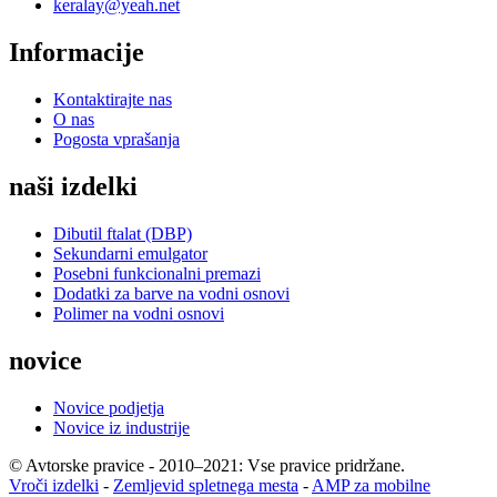
keralay@yeah.net
Informacije
Kontaktirajte nas
O nas
Pogosta vprašanja
naši izdelki
Dibutil ftalat (DBP)
Sekundarni emulgator
Posebni funkcionalni premazi
Dodatki za barve na vodni osnovi
Polimer na vodni osnovi
novice
Novice podjetja
Novice iz industrije
© Avtorske pravice - 2010–2021: Vse pravice pridržane.
Vroči izdelki
-
Zemljevid spletnega mesta
-
AMP za mobilne