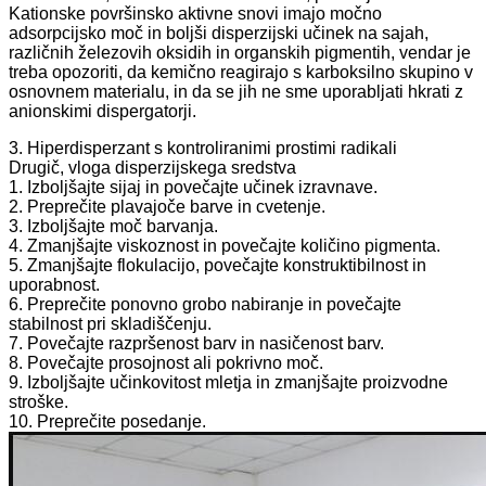
Kationske površinsko aktivne snovi imajo močno
adsorpcijsko moč in boljši disperzijski učinek na sajah,
različnih železovih oksidih in organskih pigmentih, vendar je
treba opozoriti, da kemično reagirajo s karboksilno skupino v
osnovnem materialu, in da se jih ne sme uporabljati hkrati z
anionskimi dispergatorji.
3. Hiperdisperzant s kontroliranimi prostimi radikali
Drugič, vloga disperzijskega sredstva
1. Izboljšajte sijaj in povečajte učinek izravnave.
2. Preprečite plavajoče barve in cvetenje.
3. Izboljšajte moč barvanja.
4. Zmanjšajte viskoznost in povečajte količino pigmenta.
5. Zmanjšajte flokulacijo, povečajte konstruktibilnost in
uporabnost.
6. Preprečite ponovno grobo nabiranje in povečajte
stabilnost pri skladiščenju.
7. Povečajte razpršenost barv in nasičenost barv.
8. Povečajte prosojnost ali pokrivno moč.
9. Izboljšajte učinkovitost mletja in zmanjšajte proizvodne
stroške.
10. Preprečite posedanje.